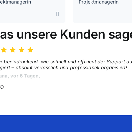
jektmanagerin
Projektmanagerin
as unsere Kunden sag
r beeindruckend, wie schnell und effizient der Support a
nsparente Preise, individuelle Betreuung und stressfrei
giert – absolut verlässlich und professionell organisiert!
 bei akademischer Unterstützung erwartet.
ana, vor 6 Tagen
l, vor 5 Tagen
,
,
,
,