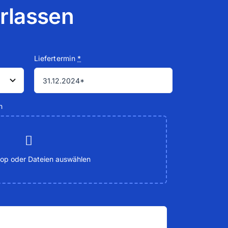
erlassen
Liefertermin
*
h