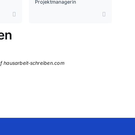
Projektmanagerin
en
uf hausarbeit‑schreiben.com
e Kommunikation – genau das, was