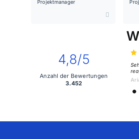
Projektmanager
Pro
W
4,8/5
Seh
Tra
rea
man
Anzahl der Bewertungen
Ari
Pau
3.452