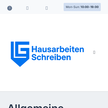
Skip
Mon-Sun:
10:00-19:00
to
content
Toggle
Navigati
So funktioniert
Team
Dienstleistungen